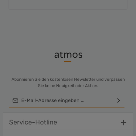
Abonnieren Sie den kostenlosen Newsletter und verpassen
Sie keine Neuigkeit oder Aktion.
E-Mail-Adresse*
Ich habe die
Datenschutzbestimmungen
zur Kenntnis
genommen und die
AGB
gelesen und bin mit ihnen
Service-Hotline
einverstanden.
Um weiterzugehen, geben Sie die oben abgebildeten