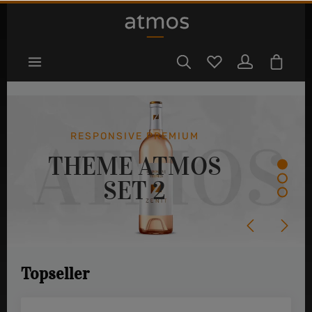
tinhalt springen
RESPONSIVE PREMIUM
THEME ATMOS
SET 2
Topseller