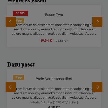
Weiteres Essen
30.18
%
Essen Two
 Bewertung von 4.5 von 5 Sternen
Durchschnittliche Bewe
Tipp
Lorem ipsum dolor sit amet, consetetur sadipscing elitr,
sed diam nonumy eirmod tempor invidunt ut labore et
dolore magna aliquyam erat, sed diam voluptua. At vero
eos et accusam et justo duo dolores et ea rebum. Stet
19,94 €*
28,56 €*
clita kasd gubergren, no sea takimata sanctus est
Lorem ipsum dolor sit amet. Lorem ipsum dolor sit amet,
consetetur sadipscing elitr, sed diam nonumy eirmod
tempor invidunt ut labore et dolore magna aliquyam
erat, sed diam voluptua. At vero eos et accusam et justo
Dazu passt
duo dolores et ea rebum. Stet clita kasd gubergren, no
sea takimata sanctus est Lorem ipsum dolor sit amet.
Tipp
Wein Variantenartikel
 Bewertung von 5 von 5 Sternen
Durchschnittliche Bewe
Lorem ipsum dolor sit amet, consetetur sadipscing elitr,
sed diam nonumy eirmod tempor invidunt ut labore et
dolore magna aliquyam erat, sed diam voluptua. At vero
eos et accusam et justo duo dolores et ea rebum. Stet
Inhalt:
0.2 Liter
(20,95 €* / 1 Liter)
clita kasd gubergren, no sea takimata sanctus est
4,19 €*