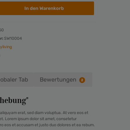
In den Warenkorb
50
r:
SW10004
yliving
g
lobaler Tab
Bewertungen
2
rhebung"
aliquyam erat, sed diam voluptua. At vero eos et
et. Lorem ipsum dolor sit amet, consetetur
ero eos et accusam et justo duo dolores et ea rebum.