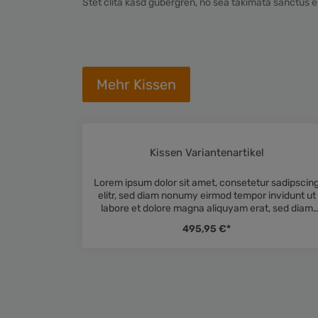
Stet clita kasd gubergren, no sea takimata sanctus e
Mehr Kissen
Kissen Variantenartikel
Durchschnittli
Lorem ipsum dolor sit amet, consetetur sadipscin
elitr, sed diam nonumy eirmod tempor invidunt ut
labore et dolore magna aliquyam erat, sed diam
voluptua. At vero eos et accusam et justo duo
495,95 €*
dolores et ea rebum. Stet clita kasd gubergren, n
sea takimata sanctus est Lorem ipsum dolor sit
amet. Lorem ipsum dolor sit amet, consetetur
sadipscing elitr, sed diam nonumy eirmod tempor
invidunt ut labore et dolore magna aliquyam erat,
sed diam voluptua. At vero eos et accusam et
justo duo dolores et ea rebum. Stet clita kasd