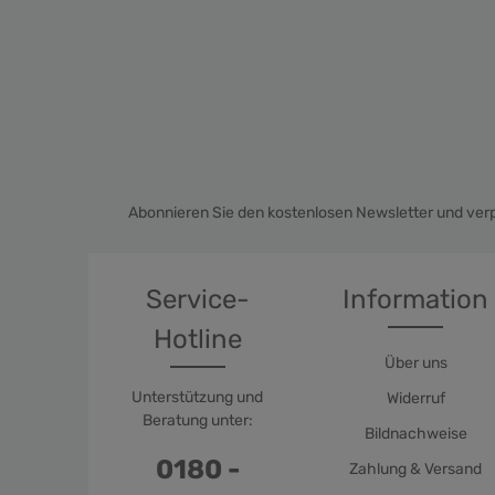
gubergren, no sea takimata sanctus est Lorem
ipsum dolor sit amet.
Abonnieren Sie den kostenlosen Newsletter und verp
Service-
Information
Hotline
Über uns
Unterstützung und
Widerruf
Beratung unter:
Bildnachweise
0180 -
Zahlung & Versand