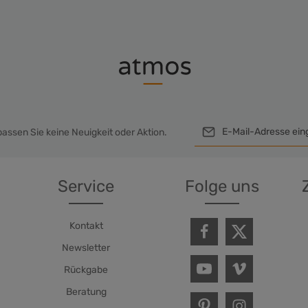
assen Sie keine Neuigkeit oder Aktion.
Ich habe die
Datensc
genommen und die
A
Service
Folge uns
einverstanden.
Um weiterzugehen, geb
Ze
Kontakt
Newsletter
Rückgabe
Beratung