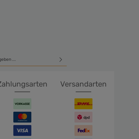
E-Mail-Adresse*
hutzbestimmungen
zur Kenntnis
GB
gelesen und bin mit ihnen
Zahlungsarten
Versandarten
en Sie die oben abgebildeten
ichen ein*