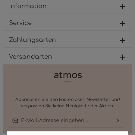
dolores et ea rebum. Stet clita kasd gubergren,
Information
no sea takimata sanctus est Lorem ipsum dolor
sit amet.
Service
Zahlungsarten
Versandarten
Abonnieren Sie den kostenlosen Newsletter und
verpassen Sie keine Neuigkeit oder Aktion.
E-Mail-Adresse*
Ich habe die
Datenschutzbestimmungen
zur