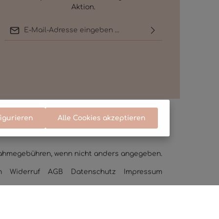
Aktion.
E-Mail-Adresse*
Ich habe die
Datenschutzbestimmungen
zur Kenntnis genommen und die
AGB
gelesen und bin mit ihnen
einverstanden.
Um weiterzugehen, geben Sie die oben
abgebildeten Zeichen ein*
igurieren
Alle Cookies akzeptieren
ahmegebühren, wenn nicht anders angegeben.
n
Widerruf
AGB
Datenschutz
Impressum