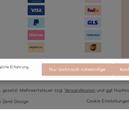
gliche Erfahrung
Nur technisch notwendige
Konf
kl. gesetzl. Mehrwertsteuer zzgl.
Versandkosten
und ggf. Nachn
Cookie Einstellunge
y
Zenit Design