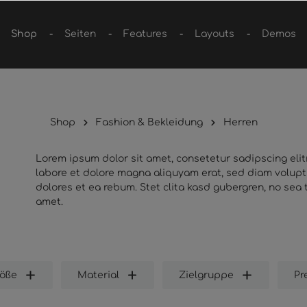
Shop
Seiten
Features
Layouts
Demos
Shop
Fashion & Bekleidung
Herren
Lorem ipsum dolor sit amet, consetetur sadipscing eli
labore et dolore magna aliquyam erat, sed diam volupt
dolores et ea rebum. Stet clita kasd gubergren, no sea
amet.
öße
Material
Zielgruppe
Pr