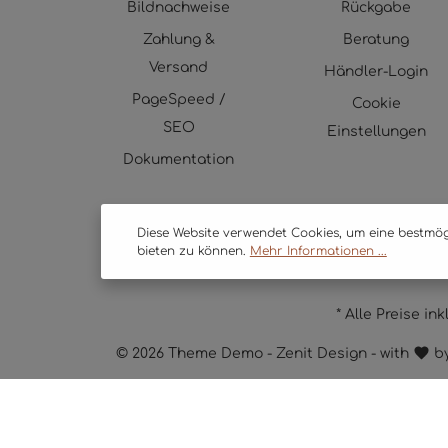
Bildnachweise
Rückgabe
Zahlung &
Beratung
Versand
Händler-Login
PageSpeed /
Cookie
SEO
Einstellungen
Dokumentation
Diese Website verwendet Cookies, um eine bestmö
bieten zu können.
Mehr Informationen ...
* Alle Preise in
© 2026 Theme Demo - Zenit Design - with
b