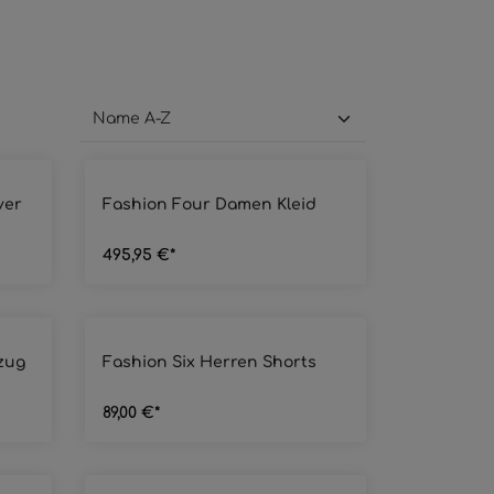
ng von 4.5 von 5 Sternen
Durchschnittliche Bewertung von 5 von 5 Sternen
ver
Fashion Four Damen Kleid
495,95 €*
ng von 5 von 5 Sternen
Durchschnittliche Bewertung von 5 von 5 Sternen
zug
Fashion Six Herren Shorts
89,00 €*
ng von 5 von 5 Sternen
Durchschnittliche Bewertung von 4.5 von 5 Stern