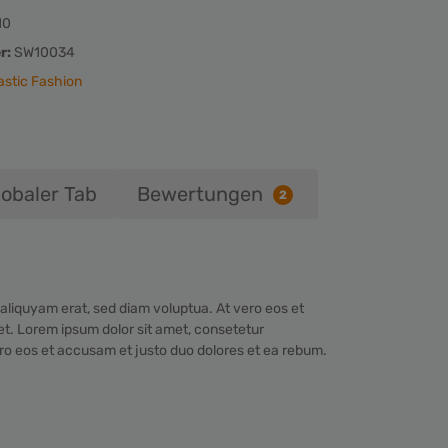
10
r:
SW10034
astic Fashion
lobaler Tab
Bewertungen
2
aliquyam erat, sed diam voluptua. At vero eos et
et. Lorem ipsum dolor sit amet, consetetur
ero eos et accusam et justo duo dolores et ea rebum.