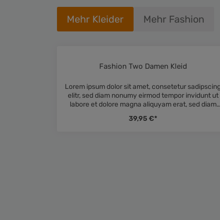
Mehr Kleider
Mehr Fashion
Fashion Two Damen Kleid
Durchschnittli
Lorem ipsum dolor sit amet, consetetur sadipscin
elitr, sed diam nonumy eirmod tempor invidunt ut
labore et dolore magna aliquyam erat, sed diam
voluptua. At vero eos et accusam et justo duo
39,95 €*
dolores et ea rebum. Stet clita kasd gubergren, n
sea takimata sanctus est Lorem ipsum dolor sit
amet. Lorem ipsum dolor sit amet, consetetur
sadipscing elitr, sed diam nonumy eirmod tempor
invidunt ut labore et dolore magna aliquyam erat,
sed diam voluptua. At vero eos et accusam et
justo duo dolores et ea rebum. Stet clita kasd
gubergren, no sea takimata sanctus est Lorem
ipsum dolor sit amet.