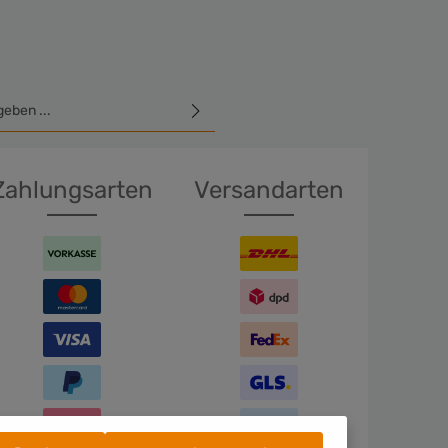
E-Mail-Adresse*
hutzbestimmungen
zur Kenntnis
GB
gelesen und bin mit ihnen
Zahlungsarten
Versandarten
en Sie die oben abgebildeten
ichen ein*