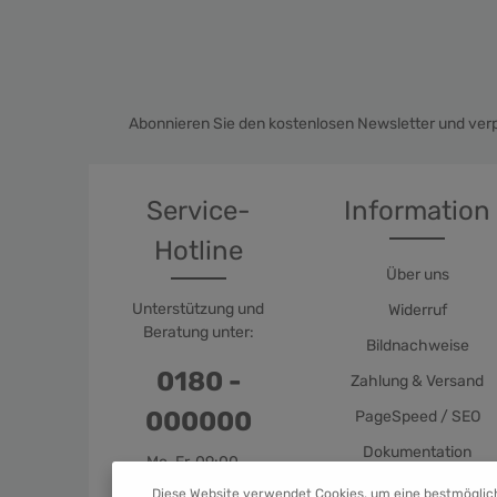
Abonnieren Sie den kostenlosen Newsletter und verp
Service-
Information
Hotline
Über uns
Unterstützung und
Widerruf
Beratung unter:
Bildnachweise
0180 -
Zahlung & Versand
000000
PageSpeed / SEO
Dokumentation
Mo-Fr, 09:00 -
17:00 Uhr
Diese Website verwendet Cookies, um eine bestmöglic