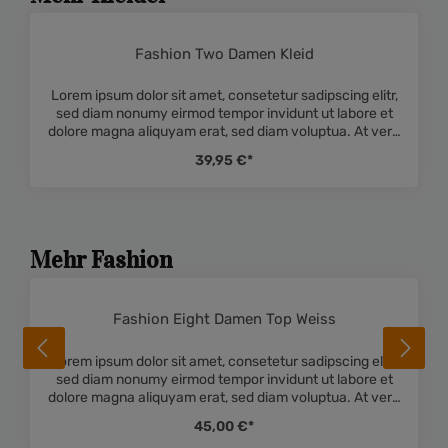
Fashion Two Damen Kleid
Durchschnittliche Bewe
Lorem ipsum dolor sit amet, consetetur sadipscing elitr,
sed diam nonumy eirmod tempor invidunt ut labore et
dolore magna aliquyam erat, sed diam voluptua. At vero
eos et accusam et justo duo dolores et ea rebum. Stet
39,95 €*
clita kasd gubergren, no sea takimata sanctus est
Lorem ipsum dolor sit amet. Lorem ipsum dolor sit amet,
consetetur sadipscing elitr, sed diam nonumy eirmod
tempor invidunt ut labore et dolore magna aliquyam
erat, sed diam voluptua. At vero eos et accusam et justo
Mehr Fashion
duo dolores et ea rebum. Stet clita kasd gubergren, no
sea takimata sanctus est Lorem ipsum dolor sit amet.
Fashion Eight Damen Top Weiss
Durchschnittliche Bewe
Lorem ipsum dolor sit amet, consetetur sadipscing elitr,
sed diam nonumy eirmod tempor invidunt ut labore et
dolore magna aliquyam erat, sed diam voluptua. At vero
eos et accusam et justo duo dolores et ea rebum. Stet
45,00 €*
clita kasd gubergren, no sea takimata sanctus est