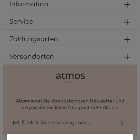
dolores et ea rebum. Stet clita kasd gubergren,
Information
no sea takimata sanctus est Lorem ipsum dolor
sit amet.
Service
Zahlungsarten
Versandarten
Abonnieren Sie den kostenlosen Newsletter und
verpassen Sie keine Neuigkeit oder Aktion.
E-Mail-Adresse*
Ich habe die
Datenschutzbestimmungen
zur