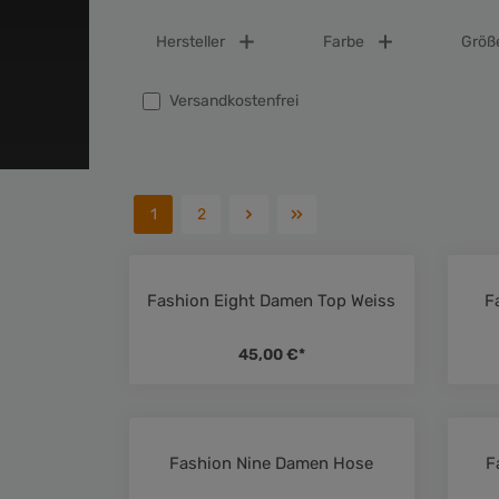
Hersteller
Farbe
Größ
Filter hinzufügen: Versandkostenfrei
Versandkostenfrei
1
2
Fashion Eight Damen Top Weiss
F
Durchschnittliche Bewertung 
45,00 €*
Fashion Nine Damen Hose
F
Durchschnittliche Bewertung 