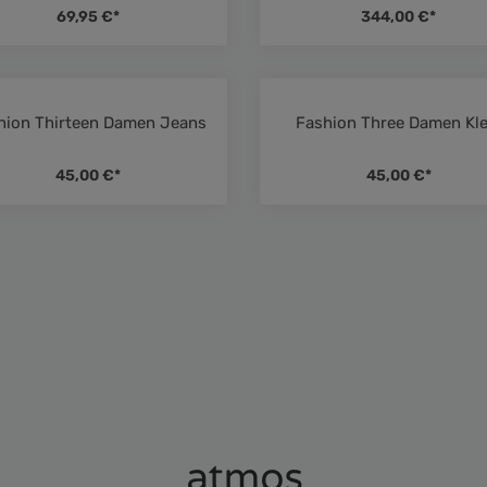
69,95 €*
344,00 €*
hion Thirteen Damen Jeans
Fashion Three Damen Kle
von 5 von 5 Sternen
Durchschnittliche Bewertung von 5 von 5 Sternen
Durchschni
45,00 €*
45,00 €*