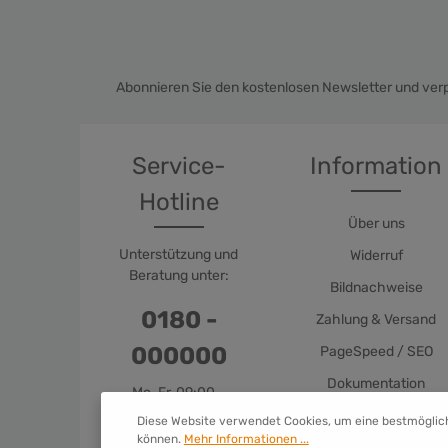
Abonnieren Sie den kostenlosen Newsletter und verp
Service-
Information
Hotline
Über uns
Unterstützung und
Widerruf
Beratung unter:
Bildnachweise
0180 -
Zahlung & Versand
000000
PageSpeed / SEO
Dokumentation
Mo-Fr, 09:00 -
17:00 Uhr
Diese Website verwendet Cookies, um eine bestmöglic
können.
Mehr Informationen ...