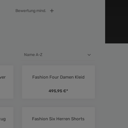
Bewertung mind.
ver
Fashion Four Damen Kleid
ttliche Bewertung von 4.5 von 5 Sternen
Durchschnittliche Bewertung von 5 
495,95 €*
zug
Fashion Six Herren Shorts
ttliche Bewertung von 5 von 5 Sternen
Durchschnittliche Bewertung von 5 