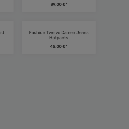
89,00 €*
id
Fashion Twelve Damen Jeans
ttliche Bewertung von 5 von 5 Sternen
Durchschnittliche Bewertung von 4.
Hotpants
45,00 €*