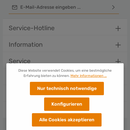
E-Mail-Adresse*
Ich habe die
Datenschutzbestimmungen
zur Kenntnis
genommen und die
AGB
gelesen und bin mit ihnen
Service-Hotline
einverstanden.
Um weiterzugehen, geben Sie die oben abgebildeten
Information
Zeichen ein*
Service
Diese Website verwendet Cookies, um eine bestmögliche
Erfahrung bieten zu können.
Mehr Informationen ...
Folge uns
Nur technisch notwendige
Zahlungsarten
Konfigurieren
Versandarten
Alle Cookies akzeptieren
* Alle Preise inkl. gesetzl. Mehrwertsteuer zzgl.