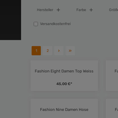
Hersteller
Farbe
Größ
Filter hinzufügen: Versandkostenfrei
Versandkostenfrei
1
2
Fashion Eight Damen Top Weiss
F
Durchschnittliche Bewertung 
45,00 €*
Fashion Nine Damen Hose
F
Durchschnittliche Bewertung 