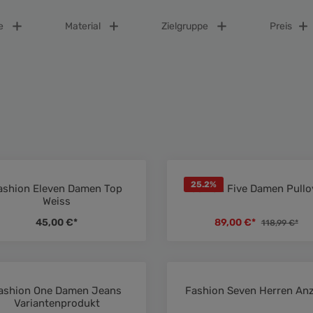
e
Material
Zielgruppe
Preis
25.2
%
ashion Eleven Damen Top
Fashion Five Damen Pullo
von 4.5 von 5 Sternen
Durchschnittliche Bewertung von 4.5 von 5 Sternen
Durchschni
Weiss
45,00 €*
89,00 €*
118,99 €*
ashion One Damen Jeans
Fashion Seven Herren An
von 4.5 von 5 Sternen
Durchschnittliche Bewertung von 5 von 5 Sternen
Durchschni
Variantenprodukt