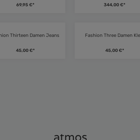
69,95 €*
344,00 €*
hion Thirteen Damen Jeans
Fashion Three Damen Kle
von 5 von 5 Sternen
Durchschnittliche Bewertung von 5 von 5 Sternen
Durchschni
45,00 €*
45,00 €*