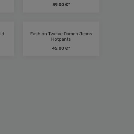
89,00 €*
id
Fashion Twelve Damen Jeans
ttliche Bewertung von 5 von 5 Sternen
Durchschnittliche Bewertung von 4.
Hotpants
45,00 €*