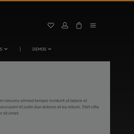
S
DEMOS
iam nonumy eirmod tempor invidunt ut labore et
accusam et justo duo dolores et ea rebum. Stet clita
r sit amet.