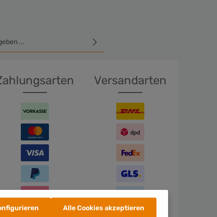
E-Mail-Adresse*
hutzbestimmungen
zur Kenntnis
GB
gelesen und bin mit ihnen
Zahlungsarten
Versandarten
en Sie die oben abgebildeten
ichen ein*
onfigurieren
Alle Cookies akzeptieren