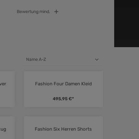
Bewertung mind.
ver
Fashion Four Damen Kleid
ttliche Bewertung von 4.5 von 5 Sternen
Durchschnittliche Bewertung von 5 
495,95 €*
zug
Fashion Six Herren Shorts
ttliche Bewertung von 5 von 5 Sternen
Durchschnittliche Bewertung von 5 