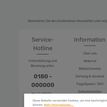
Abonnieren Sie den kostenlosen Newsletter und verp
Service-
Information
Hotline
Über uns
Unterstützung und
Widerruf
Beratung unter:
Bildnachweise
0180 -
Zahlung & Versand
000000
PageSpeed / SEO
Dokumentation
Mo-Fr, 09:00 -
17:00 Uhr
Diese Website verwendet Cookies, um eine bestmöglic
können.
Mehr Informationen ...