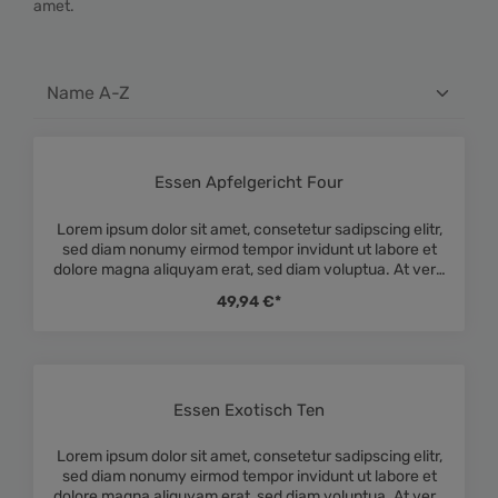
amet.
Essen Apfelgericht Four
Durchschnittliche Bewe
Lorem ipsum dolor sit amet, consetetur sadipscing elitr,
sed diam nonumy eirmod tempor invidunt ut labore et
dolore magna aliquyam erat, sed diam voluptua. At vero
eos et accusam et justo duo dolores et ea rebum. Stet
49,94 €*
clita kasd gubergren, no sea takimata sanctus est
Lorem ipsum dolor sit amet. Lorem ipsum dolor sit amet,
consetetur sadipscing elitr, sed diam nonumy eirmod
tempor invidunt ut labore et dolore magna aliquyam
erat, sed diam voluptua. At vero eos et accusam et justo
duo dolores et ea rebum. Stet clita kasd gubergren, no
Essen Exotisch Ten
Durchschnittliche Bewe
sea takimata sanctus est Lorem ipsum dolor sit amet.
Lorem ipsum dolor sit amet, consetetur sadipscing elitr,
sed diam nonumy eirmod tempor invidunt ut labore et
dolore magna aliquyam erat, sed diam voluptua. At vero