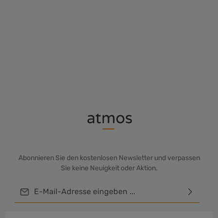
Durchschnittliche Bewe
sea takimata sanctus est Lorem ipsum dolor sit amet.
Lorem ipsum dolor sit amet, consetetur sadipscing elitr,
sed diam nonumy eirmod tempor invidunt ut labore et
dolore magna aliquyam erat, sed diam voluptua. At vero
eos et accusam et justo duo dolores et ea rebum. Stet
49,94 €*
clita kasd gubergren, no sea takimata sanctus est
Lorem ipsum dolor sit amet. Lorem ipsum dolor sit amet,
consetetur sadipscing elitr, sed diam nonumy eirmod
tempor invidunt ut labore et dolore magna aliquyam
erat, sed diam voluptua. At vero eos et accusam et justo
duo dolores et ea rebum. Stet clita kasd gubergren, no
sea takimata sanctus est Lorem ipsum dolor sit amet.
Abonnieren Sie den kostenlosen Newsletter und verpassen
Sie keine Neuigkeit oder Aktion.
E-Mail-Adresse*
Ich habe die
Datenschutzbestimmungen
zur Kenntnis