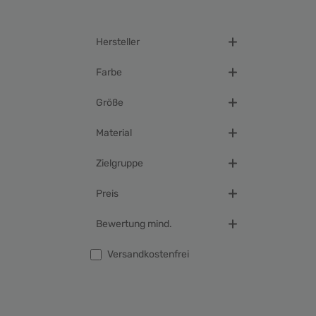
duo d
kasd
sanc
amet
Hersteller
con
di
Farbe
invid
aliq
Größe
At 
duo d
kasd
Material
sanc
Zielgruppe
Preis
Bewertung mind.
Filter hinzufügen: Versandkostenfrei
Versandkostenfrei