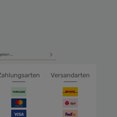
E-Mail-Adresse*
hutzbestimmungen
zur Kenntnis
GB
gelesen und bin mit ihnen
Zahlungsarten
Versandarten
en Sie die oben abgebildeten
ichen ein*