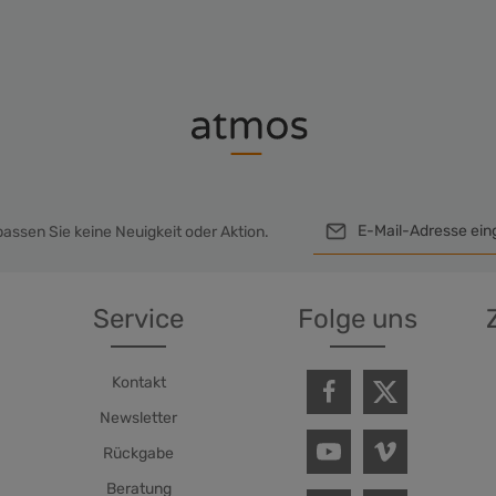
assen Sie keine Neuigkeit oder Aktion.
Ich habe die
Datensc
genommen und die
A
Service
Folge uns
einverstanden.
Um weiterzugehen, geb
Ze
Kontakt
Newsletter
Rückgabe
Beratung