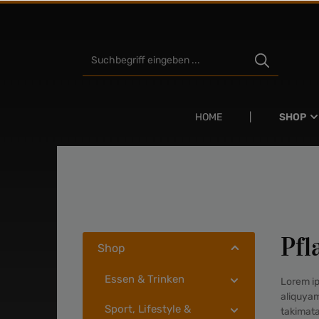
Zum Hauptinhalt springen
HOME
SHOP
Pfl
Shop
Essen & Trinken
Lorem ip
aliquyam
Sport, Lifestyle &
takimata