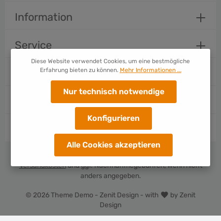
Um weiterzugehen, geben Sie die oben abgebildeten
Information
Zeichen ein*
Service
Diese Website verwendet Cookies, um eine bestmögliche
Erfahrung bieten zu können.
Mehr Informationen ...
Folge uns
Nur technisch notwendige
Zahlungsarten
Konfigurieren
Versandarten
Alle Cookies akzeptieren
* Alle Preise inkl. gesetzl. Mehrwertsteuer zzgl.
Versandkosten
und ggf. Nachnahmegebühren, wenn nicht
anders angegeben.
© 2026 Theme Demo - Zenit Design - with
by
Zenit
Design